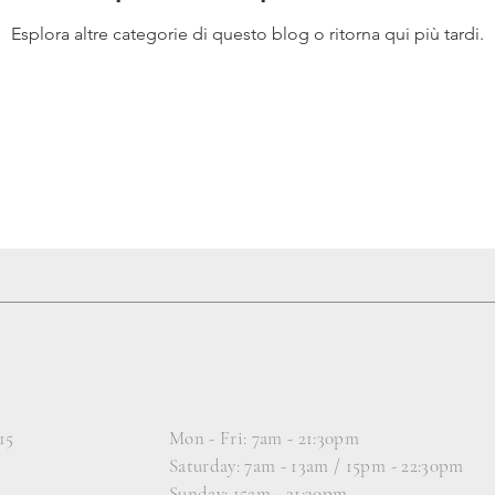
Esplora altre categorie di questo blog o ritorna qui più tardi.
15
Mon - Fri: 7am - 21:30pm
​​Saturday: 7am - 13am / 15pm - 22:30pm​
Sunday: 15am - 21:30pm