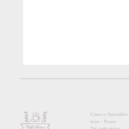
Corso 11 Settembre 
61121 -
Pesaro
Tel.
3388483670